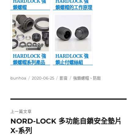
k
p
k
HARDLOCK 強
HARDLOCK 強
鎖螺帽
鎖螺帽的工作原理
HARDLOCK 強
HARDLOCK 強
鎖螺帽系列產品
鎖止付螺絲組
作
發
分
標
bunhoa
2020-06-25
影音
強鎖螺帽
、
防鬆
者
佈
類
籤
日
期:
文
上一篇文章
章
NORD-LOCK 多功能自鎖安全墊片
上
一
X-系列
導