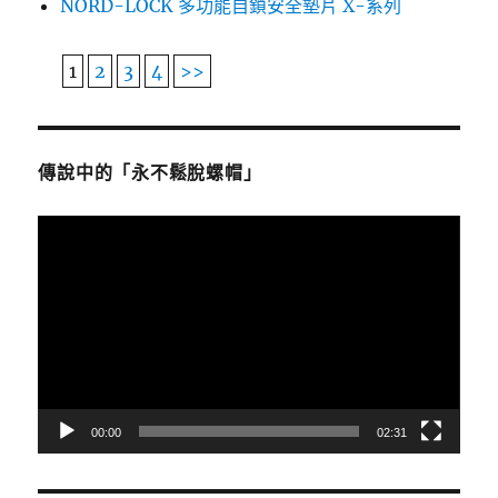
NORD-LOCK 多功能自鎖安全墊片 X-系列
1
2
3
4
>>
傳說中的「永不鬆脫螺帽」
視
訊
播
放
器
00:00
02:31