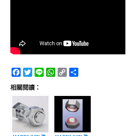
F
T
L
W
C
分
a
w
i
h
o
享
相關閱讀：
c
i
n
a
p
e
t
e
t
y
b
t
s
L
o
e
A
i
o
r
p
n