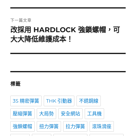
篇
覽
文
章:
下一篇文章
改採用 HARDLOCK 強鎖螺帽，可
下
一
大大降低維護成本！
篇
文
章:
標籤
3S 精密彈簧
THK 引動器
不銹鋼線
壓縮彈簧
大局勢
安全網站
工具機
強鎖螺帽
扭力彈簧
拉力彈簧
滾珠滑座