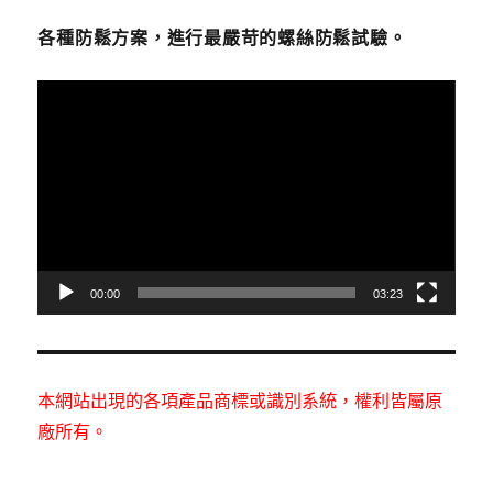
各種防鬆方案，進行最嚴苛的螺絲防鬆試驗。
視
訊
播
放
器
00:00
03:23
本網站出現的各項產品商標或識別系統，權利皆屬原
廠所有。