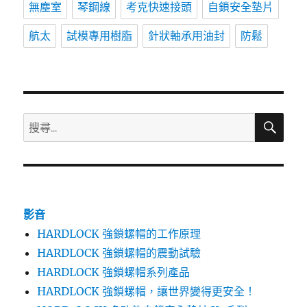
無塵室
琴鋼線
考克快速接頭
自鎖安全墊片
航太
試模專用樹脂
針狀軸承用油封
防鬆
搜
搜
尋
尋
關
鍵
字:
影音
HARDLOCK 強鎖螺帽的工作原理
HARDLOCK 強鎖螺帽的震動試驗
HARDLOCK 強鎖螺帽系列產品
HARDLOCK 強鎖螺帽，讓世界變得更安全！