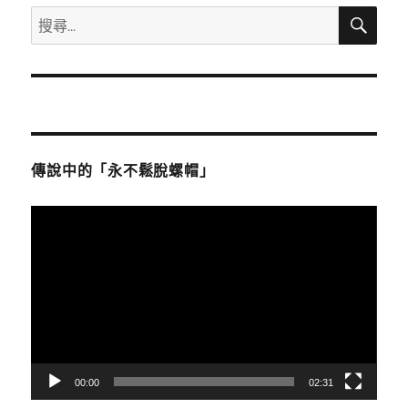
搜
o
e
A
i
搜
尋
o
r
p
n
尋
關
k
p
k
鍵
字:
傳說中的「永不鬆脫螺帽」
視
訊
播
放
器
00:00
02:31