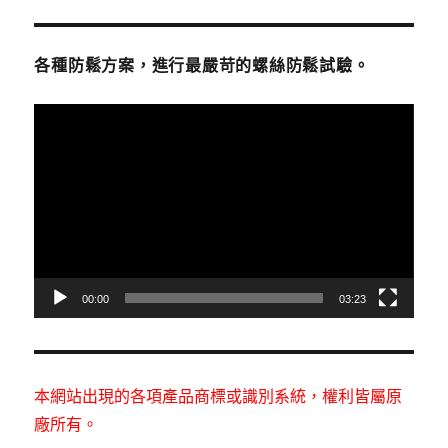
各種防鬆方案，進行最嚴苛的螺絲防鬆試驗。
視
訊
播
放
器
00:00
03:23
本網站出現的各項產品商標或識別系統，權利皆屬原
廠所有。