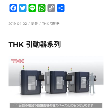
F
T
L
W
C
分
a
w
i
h
o
享
c
i
n
a
p
發
分
標
2019-04-02
影音
THK 引動器
佈
類
籤
e
t
e
t
y
日
b
t
s
L
期:
THK 引動器系列
o
e
A
i
o
r
p
n
k
p
k