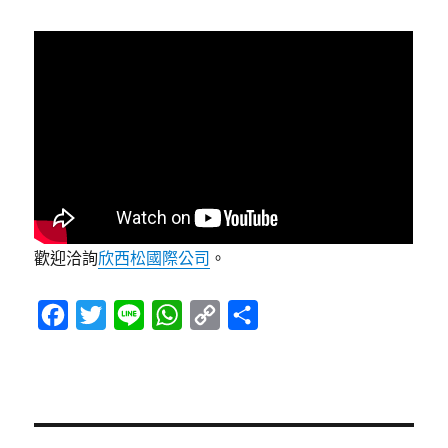
歡迎洽詢
欣西松國際公司
。
F
T
L
W
C
分
a
w
i
h
o
享
c
i
n
a
p
e
t
e
t
y
b
t
s
L