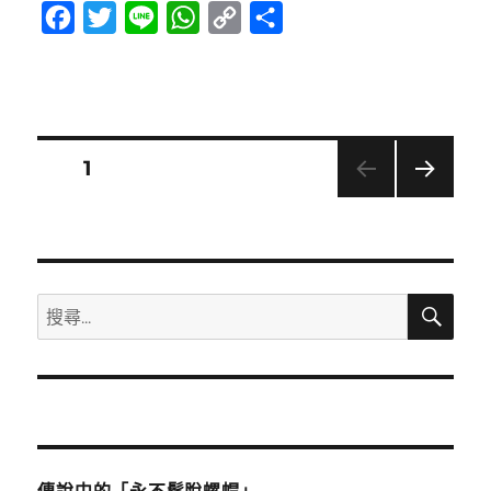
F
T
L
W
C
分
a
w
i
h
o
享
c
i
n
a
p
e
t
e
t
y
b
t
s
L
文
頁次
1
o
e
A
i
下一
章
o
r
p
n
頁
k
p
k
分
搜
搜
頁
尋
尋
關
鍵
字: