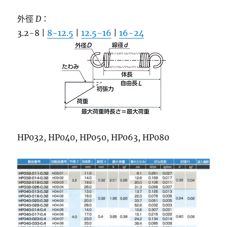
外徑
D
：
3.2~8 |
8~12.5
|
12.5~16
|
16~24
HP032, HP040, HP050, HP063, HP080