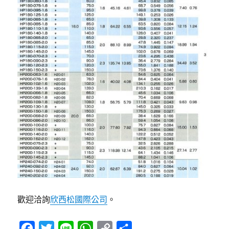
歡迎洽詢
欣西松國際公司
。
F
T
L
W
C
分