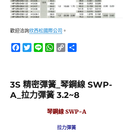
歡迎洽詢
欣西松國際公司
。
F
T
L
W
C
分
a
w
i
h
o
享
c
i
n
a
p
e
t
e
t
y
3S 精密彈簧_琴鋼線 SWP-
b
t
s
L
o
e
A
i
A_拉力彈簧 3.2~8
o
r
p
n
k
p
k
琴鋼線 SWP-A
拉力彈簧