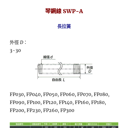
琴鋼線 SWP-A
長拉簧
外徑
D
：
3~30
FP030, FP040, FP050, FP060, FP070, FP080,
FP090, FP100, FP120, FP140, FP160, FP180,
FP200, FP230, FP260, FP300