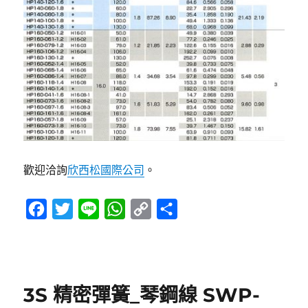
歡迎洽詢
欣西松國際公司
。
F
T
L
W
C
分
a
w
i
h
o
享
c
i
n
a
p
e
t
e
t
y
3S 精密彈簧_琴鋼線 SWP-
b
t
s
L