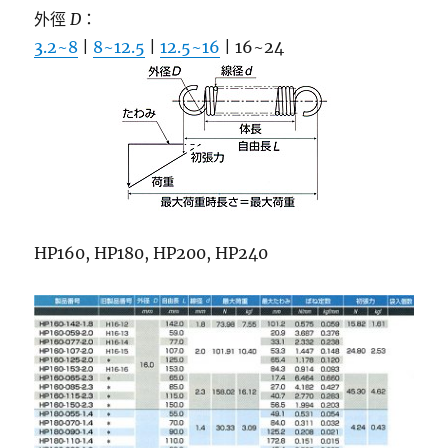
外徑
D
：
3.2~8
|
8~12.5
|
12.5~16
| 16~24
HP160, HP180, HP200, HP240