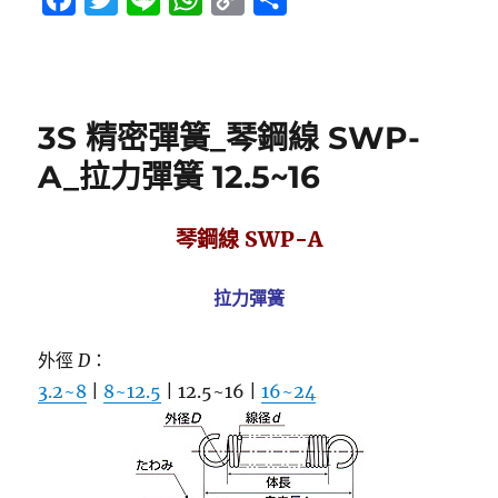
a
w
i
h
o
享
c
i
n
a
p
e
t
e
t
y
3S 精密彈簧_琴鋼線 SWP-
b
t
s
L
o
e
A
i
A_拉力彈簧 12.5~16
o
r
p
n
k
p
k
琴鋼線 SWP-A
拉力彈簧
外徑
D
：
3.2~8
|
8~12.5
| 12.5~16 |
16~24