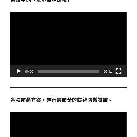
傳說中的「永不鬆脫螺帽」
視
訊
播
放
器
00:00
02:31
各種防鬆方案，進行最嚴苛的螺絲防鬆試驗。
視
訊
播