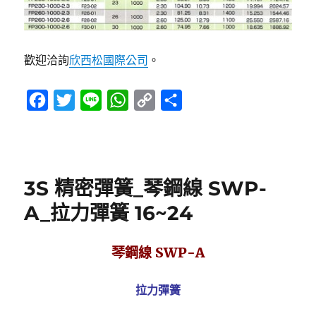
歡迎洽詢
欣西松國際公司
。
F
T
L
W
C
分
a
w
i
h
o
享
c
i
n
a
p
e
t
e
t
y
3S 精密彈簧_琴鋼線 SWP-
b
t
s
L
o
e
A
i
A_拉力彈簧 16~24
o
r
p
n
k
p
k
琴鋼線 SWP-A
拉力彈簧