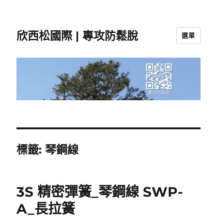
欣西松國際 | 專攻防鬆脫
選單
標籤:
琴鋼線
3S 精密彈簧_琴鋼線 SWP-
A_長拉簧