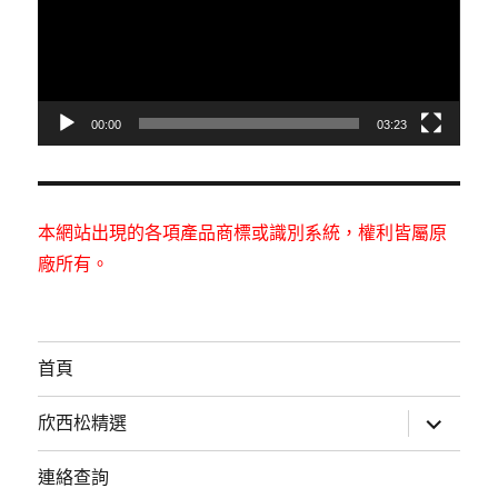
放
器
00:00
03:23
本網站出現的各項產品商標或識別系統，權利皆屬原
廠所有。
首頁
展
欣西松精選
開
子
選
連絡查詢
單