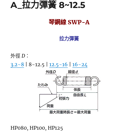
o
e
A
i
A_拉力彈簧 8~12.5
o
r
p
n
k
p
k
琴鋼線 SWP-A
拉力彈簧
外徑
D
：
3.2~8
| 8~12.5 |
12.5~16
|
16~24
HP080, HP100, HP125