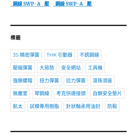
鋼線 SWP-A_壓
鋼線 SWP-A_壓
縮彈簧 10, 11
縮彈簧 40~50
標籤
3S 精密彈簧
THK 引動器
不銹鋼線
壓縮彈簧
大局勢
安全網站
工具機
強鎖螺帽
扭力彈簧
拉力彈簧
滾珠滑座
無塵室
琴鋼線
考克快速接頭
自鎖安全墊片
航太
試模專用樹脂
針狀軸承用油封
防鬆