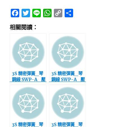
F
T
L
W
C
分
a
w
i
h
o
享
相關閱讀：
c
i
n
a
p
e
t
e
t
y
b
t
s
L
o
e
A
i
o
r
p
n
k
p
k
3S 精密彈簧_琴
3S 精密彈簧_琴
鋼線 SWP-A_壓
鋼線 SWP-A_壓
縮彈簧 4.5~6.5
縮彈簧 8.5~10
3S 精密彈簧_琴
3S 精密彈簧_琴