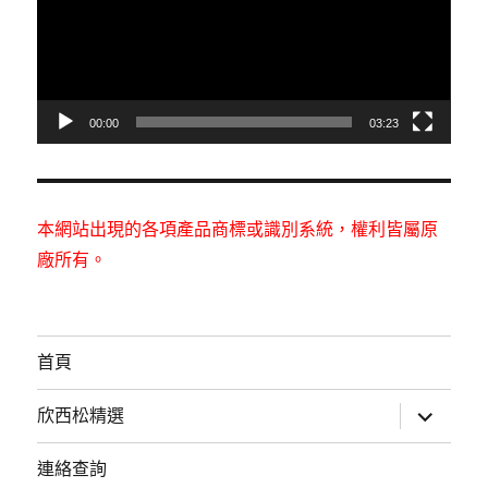
放
器
00:00
03:23
本網站出現的各項產品商標或識別系統，權利皆屬原
廠所有。
首頁
展
欣西松精選
開
子
選
連絡查詢
單