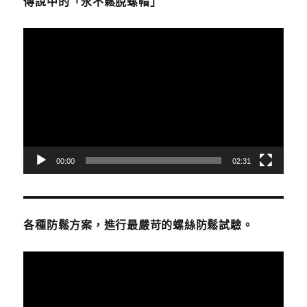
傳說中的「永不鬆脫螺帽」
視
訊
播
放
器
00:00
02:31
各種防鬆方案，進行最嚴苛的螺絲防鬆試驗。
視
訊
播