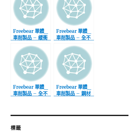
b
t
s
L
o
e
A
i
o
r
p
n
k
p
k
Freebear 單體_
Freebear 單體_
車削製品 – 緩衝
車削製品 – 全不
型
銹鋼_上向用
Freebear 單體_
Freebear 單體_
車削製品 – 全不
車削製品 – 鋼材
銹鋼_下向用
_下向用
標籤