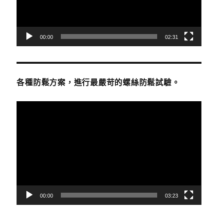
器
00:00
02:31
各種防鬆方案，進行最嚴苛的螺絲防鬆試驗。
視
訊
播
放
器
00:00
03:23