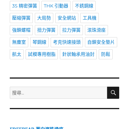
3S 精密彈簧
THK 引動器
不銹鋼線
壓縮彈簧
大局勢
安全網站
工具機
強鎖螺帽
扭力彈簧
拉力彈簧
滾珠滑座
無塵室
琴鋼線
考克快速接頭
自鎖安全墊片
航太
試模專用樹脂
針狀軸承用油封
防鬆
搜
搜
尋
尋
關
鍵
字: