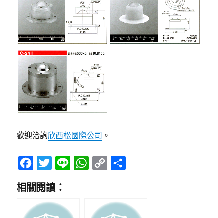
歡迎洽詢
欣西松國際公司
。
F
T
L
W
C
分
a
w
i
h
o
享
相關閱讀：
c
i
n
a
p
e
t
e
t
y