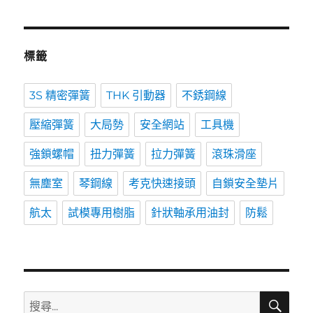
標籤
3S 精密彈簧
THK 引動器
不銹鋼線
壓縮彈簧
大局勢
安全網站
工具機
強鎖螺帽
扭力彈簧
拉力彈簧
滾珠滑座
無塵室
琴鋼線
考克快速接頭
自鎖安全墊片
航太
試模專用樹脂
針狀軸承用油封
防鬆
搜
搜
尋