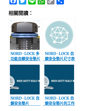
F
T
L
W
C
分
a
w
i
h
o
享
相關閱讀：
c
i
n
a
p
e
t
e
t
y
b
t
s
L
o
e
A
i
o
r
p
n
k
p
k
NORD-LOCK 多
NORD-LOCK 自
功能自鎖安全墊片
鎖安全墊片尺寸表
X-系列
NORD-LOCK 自
NORD-LOCK 自
鎖安全墊片
鎖安全墊片的工作
原理