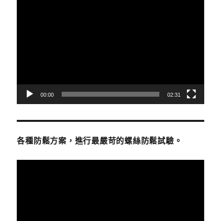
視
訊
播
放
器
00:00
02:31
各種防鬆方案，進行最嚴苛的螺絲防鬆試驗。
視
訊
播
放