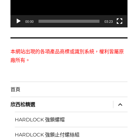
器
00:00
03:23
本網站出現的各項產品商標或識別系統，權利皆屬原
廠所有。
首頁
展
欣西松精選
開
子
選
HARDLOCK 強鎖螺帽
單
HARDLOCK 強鎖止付螺絲組