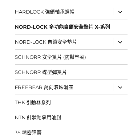
展
HARDLOCK 強鎖軸承螺帽
開
子
選
NORD-LOCK 多功能自鎖安全墊片 X-系列
單
展
NORD-LOCK 自鎖安全墊片
開
子
選
SCHNORR 安全簧片 (防鬆墊圈)
單
SCHNORR 碟型彈簧片
展
FREEBEAR 萬向滾珠滑座
開
子
選
THK 引動器系列
單
NTN 針狀軸承用油封
3S 精密彈簧