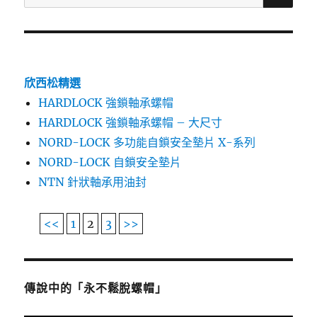
尋
關
鍵
字:
欣西松精選
HARDLOCK 強鎖軸承螺帽
HARDLOCK 強鎖軸承螺帽 – 大尺寸
NORD-LOCK 多功能自鎖安全墊片 X-系列
NORD-LOCK 自鎖安全墊片
NTN 針狀軸承用油封
<<
1
2
3
>>
傳說中的「永不鬆脫螺帽」