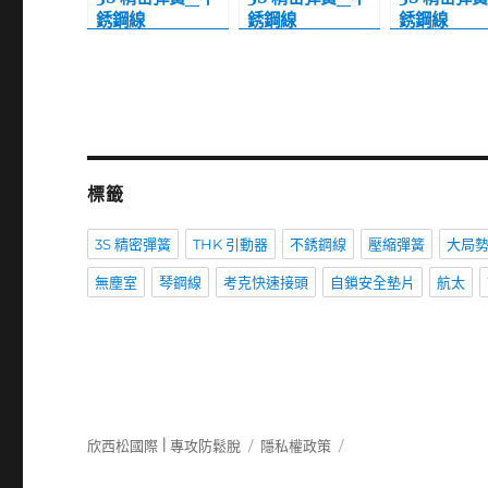
銹鋼線
銹鋼線
銹鋼線
SUS304WP-B_
SUS304WP-B_
SUS304W
扭力彈簧_A
扭力彈簧_A
扭力彈簧_
Type 3~7
Type 8~14
Type 3~7
標籤
3S 精密彈簧
THK 引動器
不銹鋼線
壓縮彈簧
大局
無塵室
琴鋼線
考克快速接頭
自鎖安全墊片
航太
欣西松國際 | 專攻防鬆脫
隱私權政策