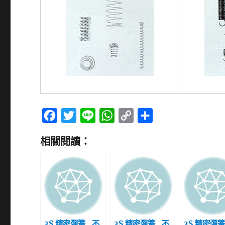
F
T
L
W
C
分
a
w
i
h
o
享
相關閱讀：
c
i
n
a
p
e
t
e
t
y
b
t
s
L
o
e
A
i
o
r
p
n
k
p
k
3S 精密彈簧_不
3S 精密彈簧_不
3S 精密彈