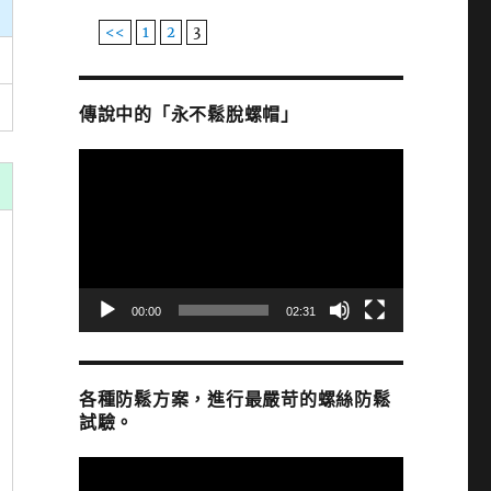
<<
1
2
3
傳說中的「永不鬆脫螺帽」
視
訊
播
放
器
00:00
02:31
各種防鬆方案，進行最嚴苛的螺絲防鬆
試驗。
視
訊