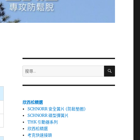
搜
搜
尋
尋
關
鍵
字:
欣西松精選
SCHNORR 安全簧片 (防鬆墊圈)
SCHNORR 碟型彈簧片
THK 引動器系列
欣西松精選
考克快速接頭