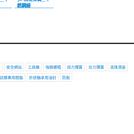
銹鋼線
P-B_
SUS304WP-B_
B
扭力彈簧_B
Type 8~14
勢
安全網站
工具機
強鎖螺帽
扭力彈簧
拉力彈簧
滾珠滑座
試模專用樹脂
針狀軸承用油封
防鬆