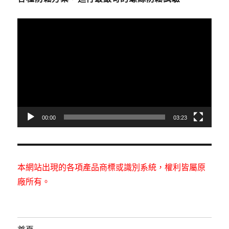
視
訊
播
放
器
00:00
03:23
本網站出現的各項產品商標或識別系統，權利皆屬原
廠所有。