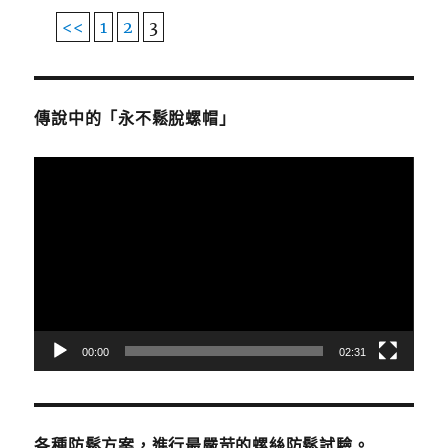
<<
1
2
3
傳說中的「永不鬆脫螺帽」
視
訊
播
放
器
00:00
02:31
各種防鬆方案，進行最嚴苛的螺絲防鬆試驗。