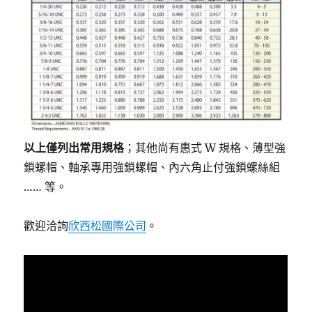
以上僅列出常用規格
；其他尚有惠式 W 規格、薄型強
鎖螺帽、軸承專用強鎖螺帽、內六角止付強鎖螺絲組
…… 等。
歡迎洽詢
欣西松國際公司
。