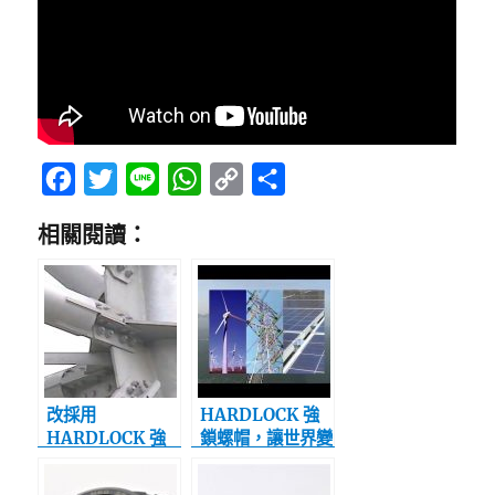
F
T
L
W
C
分
a
w
i
h
o
享
相關閱讀：
c
i
n
a
p
e
t
e
t
y
b
t
s
L
o
e
A
i
o
r
p
n
k
p
k
改採用
HARDLOCK 強
HARDLOCK 強
鎖螺帽，讓世界變
鎖螺帽，可大大降
得更安全！
低維護成本！