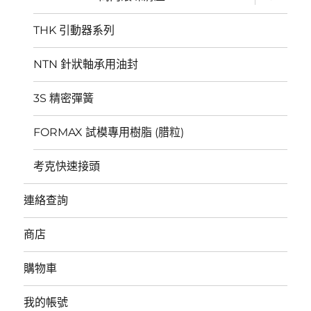
開
子
選
THK 引動器系列
單
NTN 針狀軸承用油封
3S 精密彈簧
FORMAX 試模專用樹脂 (腊粒)
考克快速接頭
連絡查詢
商店
購物車
我的帳號