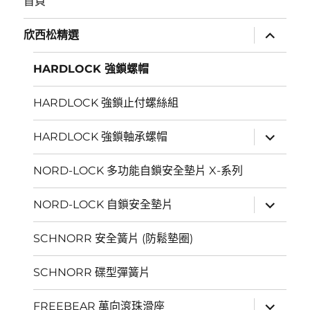
首頁
展
欣西松精選
開
子
選
HARDLOCK 強鎖螺帽
單
HARDLOCK 強鎖止付螺絲組
展
HARDLOCK 強鎖軸承螺帽
開
子
選
NORD-LOCK 多功能自鎖安全墊片 X-系列
單
展
NORD-LOCK 自鎖安全墊片
開
子
選
SCHNORR 安全簧片 (防鬆墊圈)
單
SCHNORR 碟型彈簧片
展
FREEBEAR 萬向滾珠滑座