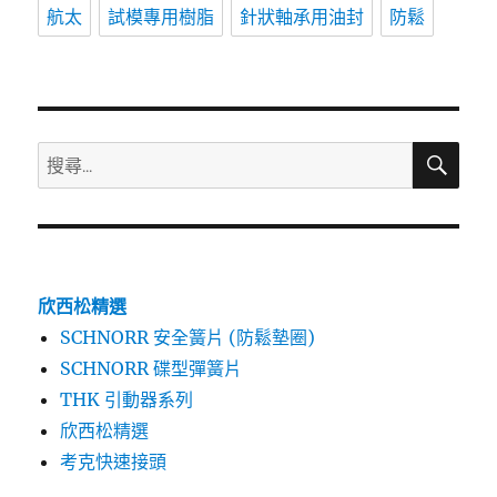
航太
試模專用樹脂
針狀軸承用油封
防鬆
搜
搜
尋
尋
關
鍵
字:
欣西松精選
SCHNORR 安全簧片 (防鬆墊圈)
SCHNORR 碟型彈簧片
THK 引動器系列
欣西松精選
考克快速接頭