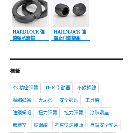
HARDLOCK 強
HARDLOCK 強
鎖軸承螺帽
鎖止付螺絲組
標籤
3S 精密彈簧
THK 引動器
不銹鋼線
壓縮彈簧
大局勢
安全網站
工具機
強鎖螺帽
扭力彈簧
拉力彈簧
滾珠滑座
無塵室
琴鋼線
考克快速接頭
自鎖安全墊片