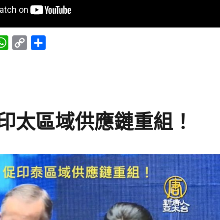
W
C
分
h
o
享
a
p
t
y
s
L
印太區域供應鏈重組！
A
i
p
n
p
k