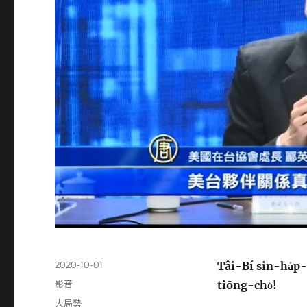
發
2020-10-01
Tâi-Bí sin-ha̍p
佈
分
影音
tiōng-cho͘!
日
類
標
大局勢