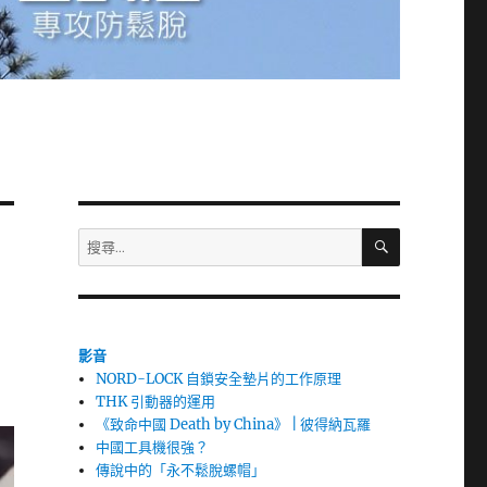
搜
搜
尋
尋
關
鍵
字:
影音
NORD-LOCK 自鎖安全墊片的工作原理
THK 引動器的運用
《致命中國 Death by China》 | 彼得納瓦羅
中國工具機很強？
傳說中的「永不鬆脫螺帽」