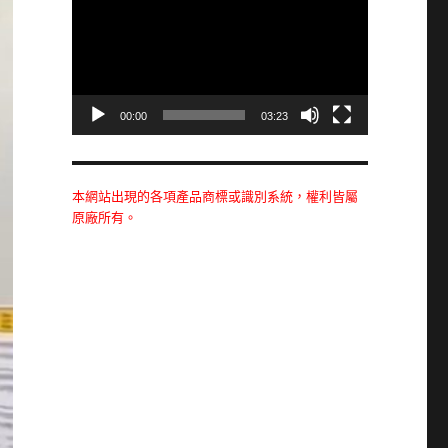
播
放
器
00:00
03:23
本網站出現的各項產品商標或識別系統，權利皆屬
原廠所有。