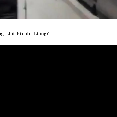
ng-khū-ki chin-kiông?