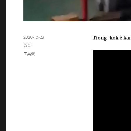
發
2020-10-23
Tiong-kok ê ka
佈
分
影音
日
類
標
工具機
期:
籤