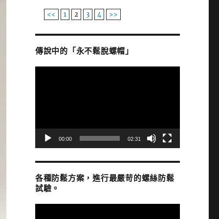
<<
1
2
3
4
>>
傳說中的「永不鬆脫螺帽」
視
訊
播
放
器
00:00
02:31
各種防鬆方案，進行最嚴苛的螺絲防鬆
試驗。
視
訊