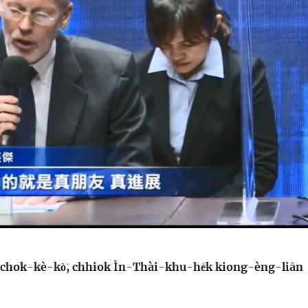
-chok-kè-kò͘, chhiok Ìn-Thài-khu-he̍k kiong-èng-liān