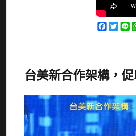
F
T
L
a
w
i
c
i
n
e
t
e
b
t
台美新合作架構，促
o
e
o
r
k